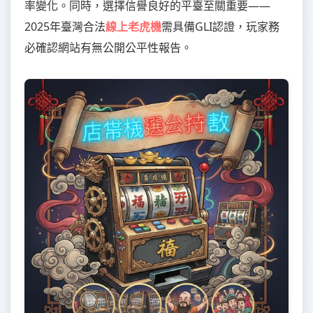
率變化。同時，選擇信譽良好的平臺至關重要——
2025年臺灣合法
線上老虎機
需具備GLI認證，玩家務
必確認網站有無公開公平性報告。