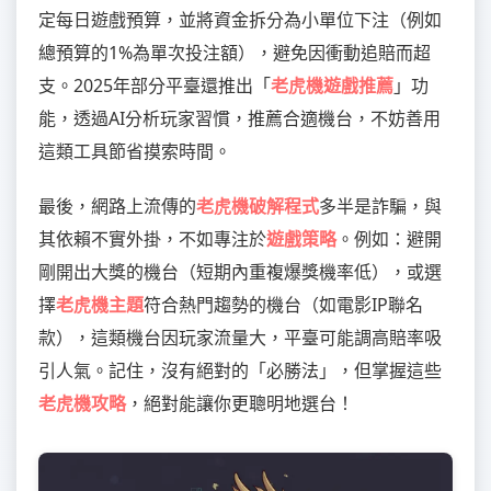
定每日遊戲預算，並將資金拆分為小單位下注（例如
總預算的1%為單次投注額），避免因衝動追賠而超
支。2025年部分平臺還推出「
老虎機遊戲推薦
」功
能，透過AI分析玩家習慣，推薦合適機台，不妨善用
這類工具節省摸索時間。
最後，網路上流傳的
老虎機破解程式
多半是詐騙，與
其依賴不實外掛，不如專注於
遊戲策略
。例如：避開
剛開出大獎的機台（短期內重複爆獎機率低），或選
擇
老虎機主題
符合熱門趨勢的機台（如電影IP聯名
款），這類機台因玩家流量大，平臺可能調高賠率吸
引人氣。記住，沒有絕對的「必勝法」，但掌握這些
老虎機攻略
，絕對能讓你更聰明地選台！