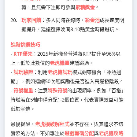
轉，且無需下注即可參與
累積獎金
。
玩家回饋
：多人同時在線時，
彩金池
成長速度明
顯提升，建議選擇晚間8-10點黃金時段遊玩。
進階挑選技巧
-
RTP優先
：2025年新機台普遍將RTP提升至96%以
上，低於此數值的
老虎機臺
建議跳過。
-
試玩驗證
：利用
老虎機試玩
模式觀察機台「冷熱週
期」，例如連續50次無獎勵後是否進入高爆發階段。
-
符號權重
：注意
特殊符號
的出現頻率，例如「百搭」
符號若在5軸中僅分配1-2個位置，代表實際效益可能
低於宣傳。
最後提醒，
老虎機破解程式
並不存在，與其追求不切
實際的方法，不如專注於
遊戲籌碼分配
與
老虎機攻略