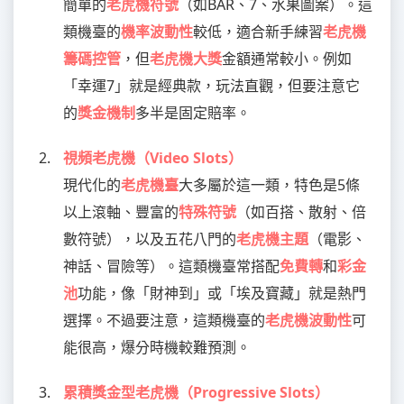
簡單的
老虎機符號
（如BAR、7、水果圖案）。這
類機臺的
機率波動性
較低，適合新手練習
老虎機
籌碼控管
，但
老虎機大獎
金額通常較小。例如
「幸運7」就是經典款，玩法直觀，但要注意它
的
獎金機制
多半是固定賠率。
視頻老虎機（Video Slots）
現代化的
老虎機臺
大多屬於這一類，特色是5條
以上滾軸、豐富的
特殊符號
（如百搭、散射、倍
數符號），以及五花八門的
老虎機主題
（電影、
神話、冒險等）。這類機臺常搭配
免費轉
和
彩金
池
功能，像「財神到」或「埃及寶藏」就是熱門
選擇。不過要注意，這類機臺的
老虎機波動性
可
能很高，爆分時機較難預測。
累積獎金型老虎機（Progressive Slots）