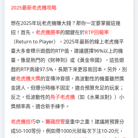
2025最新老虎機攻略
想在2025年玩老虎機賺大錢？那你一定要掌握這幾
招！首先，
老虎機勝率
的關鍵在於
RTP回報率
（Return to Player），2025年最新的線上老虎機平
臺大多會標示遊戲的RTP值，建議選擇96%以上的機
臺，像是熱門的《財神到》或《黃金帝國》，這些遊
戲的RTP高達97.5%，長期下來更容易回本。另外，別
被
老虎機大獎
的宣傳沖昏頭，高波動性的機臺雖然獎
金誘人，但爆分時機不固定，適合預算充足的玩家；
反之，低波動性的
角子老虎機
（如《水果派對》）小
獎頻率高，適合新手練手。
老虎機技巧
中，
籌碼控管
是重中之重！建議將預算分
成50-100等份，例如帶1000元就每次下注10-20元，