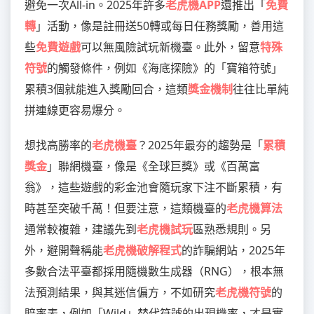
避免一次All-in。2025年許多
老虎機APP
還推出「
免費
轉
」活動，像是註冊送50轉或每日任務獎勵，善用這
些
免費遊戲
可以無風險試玩新機臺。此外，留意
特殊
符號
的觸發條件，例如《海底探險》的「寶箱符號」
累積3個就能進入獎勵回合，這類
獎金機制
往往比單純
拼連線更容易爆分。
想找高勝率的
老虎機臺
？2025年最夯的趨勢是「
累積
獎金
」聯網機臺，像是《全球巨獎》或《百萬富
翁》，這些遊戲的彩金池會隨玩家下注不斷累積，有
時甚至突破千萬！但要注意，這類機臺的
老虎機算法
通常較複雜，建議先到
老虎機試玩
區熟悉規則。另
外，避開聲稱能
老虎機破解程式
的詐騙網站，2025年
多數合法平臺都採用隨機數生成器（RNG），根本無
法預測結果，與其迷信偏方，不如研究
老虎機符號
的
賠率表，例如「Wild」替代符號的出現機率，才是實