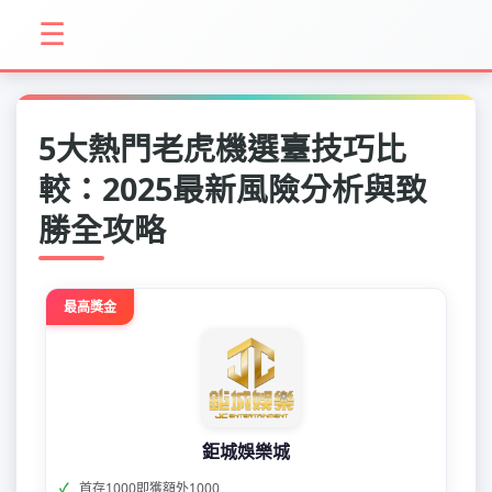
☰
5大熱門老虎機選臺技巧比
較：2025最新風險分析與致
勝全攻略
最高獎金
鉅城娛樂城
首存1000即獲額外1000