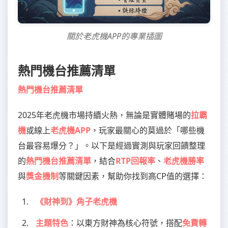
關於老虎機APP的專業插圖
熱門機台推薦清單
熱門機台推薦清單
2025年老虎機市場持續火熱，無論是實體賭場的
拉霸
機
或線上
老虎機APP
，玩家最關心的莫過於「哪些機
台最容易爆分？」。以下是經過實測與玩家回饋整理
的
熱門機台推薦清單
，結合
RTP回報率
、
老虎機勝率
與
獎金機制
等關鍵因素，幫助你找到高CP值的選擇：
《財神到》角子老虎機
主題特色
：以東方財神為核心符號，搭配
免費轉