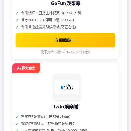
GoFun娛樂城
台灣網紅、直播主林倪安（Nian）推薦
首存100 USDT 即可申請 18 USDT
台灣首選虛擬貨幣娛樂城(高匿名性)
立即體驗 →
優惠更新日期: 2026-08-09 *仍有效
Av界大金主
1win娛樂城
常常在P站贊助(可在P站搜1win)
500%首儲獎金，加密貨幣玩家首選
巨無霸級的娛樂城, 提供超過 10,000 款遊戲