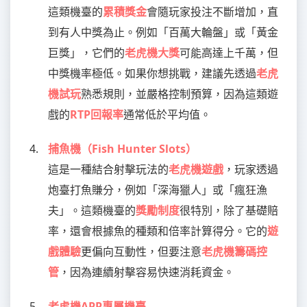
這類機臺的
累積獎金
會隨玩家投注不斷增加，直
到有人中獎為止。例如「百萬大輪盤」或「黃金
巨獎」，它們的
老虎機大獎
可能高達上千萬，但
中獎機率極低。如果你想挑戰，建議先透過
老虎
機試玩
熟悉規則，並嚴格控制預算，因為這類遊
戲的
RTP回報率
通常低於平均值。
捕魚機（Fish Hunter Slots）
這是一種結合射擊玩法的
老虎機遊戲
，玩家透過
炮臺打魚賺分，例如「深海獵人」或「瘋狂漁
夫」。這類機臺的
獎勵制度
很特別，除了基礎賠
率，還會根據魚的種類和倍率計算得分。它的
遊
戲體驗
更偏向互動性，但要注意
老虎機籌碼控
管
，因為連續射擊容易快速消耗資金。
老虎機APP專屬機臺