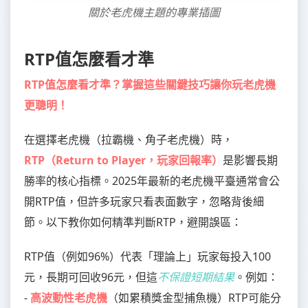
關於老虎機主題的專業插圖
RTP值怎麼看才準
RTP值怎麼看才準？掌握這些關鍵技巧讓你玩老虎機
更聰明！
在選擇老虎機（拉霸機、角子老虎機）時，
RTP（Return to Player，玩家回報率）
是影響長期
勝率的核心指標。2025年最新的老虎機平臺通常會公
開RTP值，但許多玩家只看表面數字，忽略背後細
節。以下教你如何精準判斷RTP，避開誤區：
RTP值（例如96%）代表「理論上」玩家每投入100
元，長期可回收96元，但這
不保證短期結果
。例如：
-
高波動性老虎機
（如累積獎金型捕魚機）RTP可能分