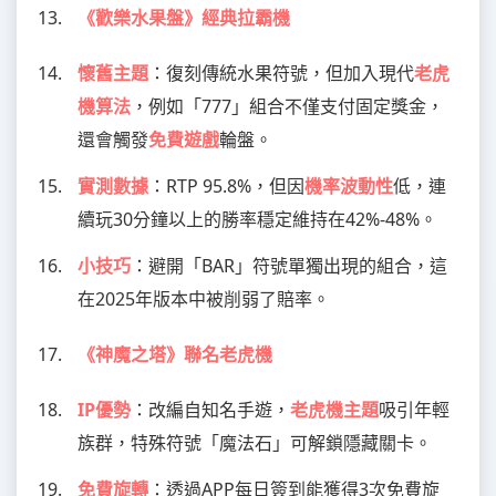
《歡樂水果盤》經典拉霸機
懷舊主題
：復刻傳統水果符號，但加入現代
老虎
機算法
，例如「777」組合不僅支付固定獎金，
還會觸發
免費遊戲
輪盤。
實測數據
：RTP 95.8%，但因
機率波動性
低，連
續玩30分鐘以上的勝率穩定維持在42%-48%。
小技巧
：避開「BAR」符號單獨出現的組合，這
在2025年版本中被削弱了賠率。
《神魔之塔》聯名老虎機
IP優勢
：改編自知名手遊，
老虎機主題
吸引年輕
族群，特殊符號「魔法石」可解鎖隱藏關卡。
免費旋轉
：透過APP每日簽到能獲得3次免費旋