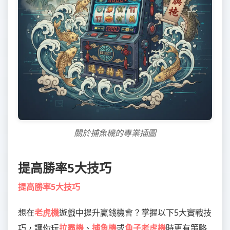
關於捕魚機的專業插圖
提高勝率5大技巧
提高勝率5大技巧
想在
老虎機
遊戲中提升贏錢機會？掌握以下5大實戰技
巧，讓你玩
拉霸機
、
捕魚機
或
角子老虎機
時更有策略